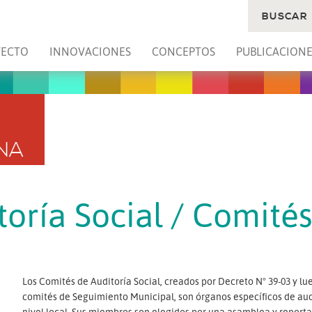
BUSCAR
YECTO
INNOVACIONES
CONCEPTOS
PUBLICACIONE
NA
toría Social / Comité
Los Comités de Auditoría Social, creados por Decreto N° 39-03 y l
comités de Seguimiento Municipal, son órganos específicos de audi
nivel local. Sus miembros son elegidos por una asamblea y report