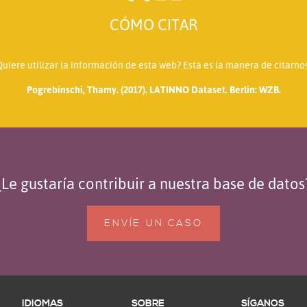
CÓMO CITAR
Quiere utilizar la información de esta web? Esta es la manera de citarnos
Pogrebinschi, Thamy. (2017). LATINNO Dataset. Berlin: WZB.
¿Le gustaría contribuir a nuestra base de datos
ENVÍE UN CASO
IDIOMAS
SOBRE
SÍGANOS