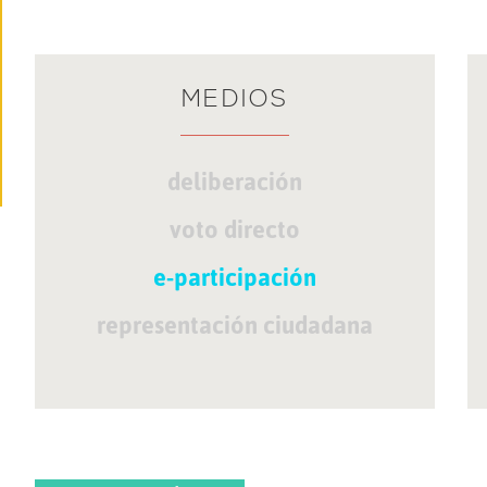
MEDIOS
deliberación
voto directo
e-participación
representación ciudadana