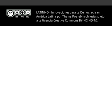
LATINNO - Innovaciones para la Democracia en
América Latina
por
Thamy Pogrebinschi
está sujeto
a la
licencia Creative Commons BY-NC-ND 4.0
.