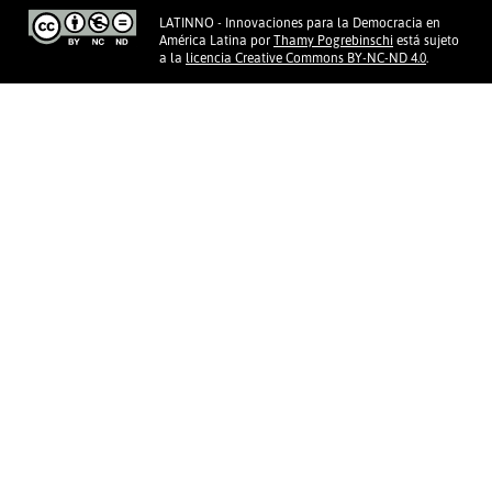
LATINNO - Innovaciones para la Democracia en
América Latina
por
Thamy Pogrebinschi
está sujeto
a la
licencia Creative Commons BY-NC-ND 4.0
.