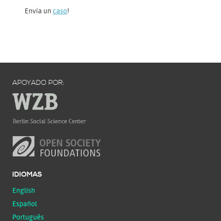
Envía un
caso
!
APOYADO POR:
IDIOMAS
English
Español
Português