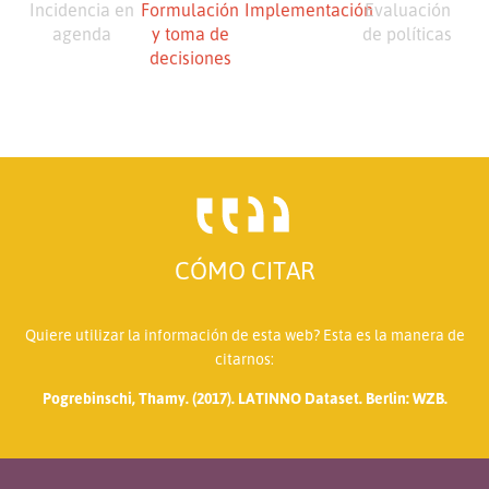
Incidencia en
Formulación
Implementación
Evaluación
agenda
y toma de
de políticas
decisiones
CÓMO CITAR
Quiere utilizar la información de esta web? Esta es la manera de
citarnos:
Pogrebinschi, Thamy. (2017). LATINNO Dataset. Berlin: WZB.