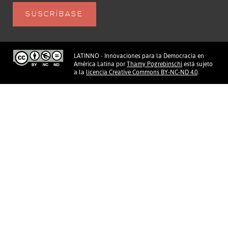
LATINNO - Innovaciones para la Democracia en
América Latina
por
Thamy Pogrebinschi
está sujeto
a la
licencia Creative Commons BY-NC-ND 4.0
.