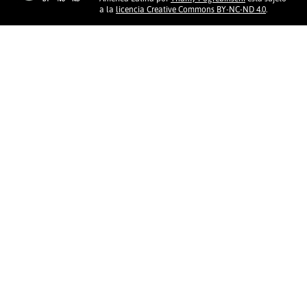
a la
licencia Creative Commons BY-NC-ND 4.0
.