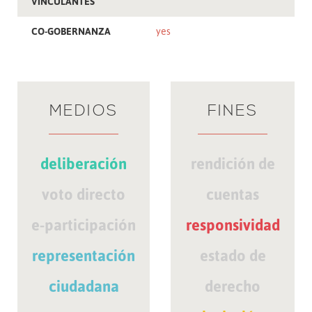
VINCULANTES
CO-GOBERNANZA
yes
MEDIOS
FINES
deliberación
rendición de
voto directo
cuentas
e-participación
responsividad
representación
estado de
ciudadana
derecho