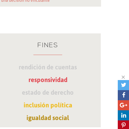
 una decisión no vinculante
FINES
rendición de cuentas
responsividad
estado de derecho
inclusión política
igualdad social