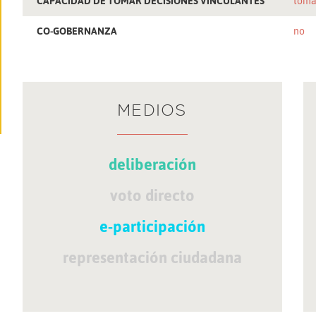
CAPACIDAD DE TOMAR DECISIONES VINCULANTES
toma
CO-GOBERNANZA
no
MEDIOS
deliberación
voto directo
e-participación
representación ciudadana