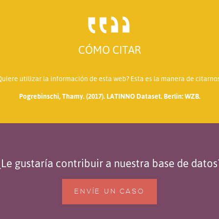
CÓMO CITAR
Quiere utilizar la información de esta web? Esta es la manera de citarnos
Pogrebinschi, Thamy. (2017). LATINNO Dataset. Berlin: WZB.
¿Le gustaría contribuir a nuestra base de datos
ENVÍE UN CASO