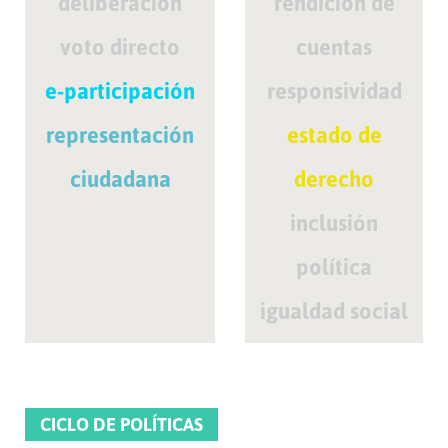
deliberación
rendición de
voto directo
cuentas
e-participación
responsividad
representación
estado de
ciudadana
derecho
inclusión
política
igualdad social
CICLO DE POLÍTICAS