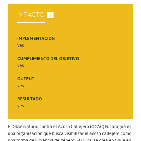
IMPACTO
?
IMPLEMENTACIÓN
yes
CUMPLIMIENTO DEL OBJETIVO
yes
OUTPUT
yes
RESULTADO
yes
El Observatorio contra el Acoso Callejero (OCAC) Nicaragua es
una organización que busca visibilizar el acoso callejero como
una forma de violencia de género. El OCAC se crea en Chile en