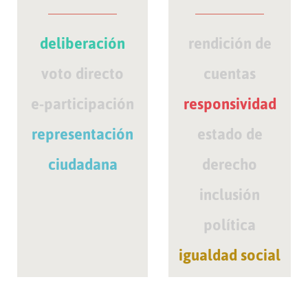
deliberación
rendición de
voto directo
cuentas
e-participación
responsividad
representación
estado de
ciudadana
derecho
inclusión
política
igualdad social