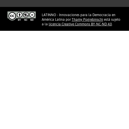
LATINNO - Innovaciones para la Democracia en
América Latina
por
Thamy Pogrebinschi
está sujeto
a la
licencia Creative Commons BY-NC-ND 4.0
.