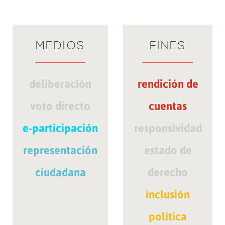
MEDIOS
FINES
deliberación
rendición de
voto directo
cuentas
e-participación
responsividad
representación
estado de
ciudadana
derecho
inclusión
política